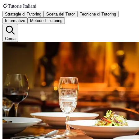
📋
Tutorie Italiani
Strategie di Tutoring
Scelta del Tutor
Tecniche di Tutoring
Informativo
Metodi di Tutoring
Cerca