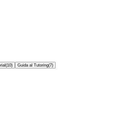
rial
(
10
)
Guida al Tutoring
(
7
)