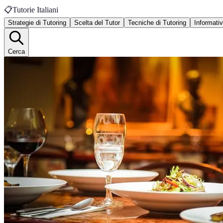
📋
Tutorie Italiani
Strategie di Tutoring
Scelta del Tutor
Tecniche di Tutoring
Informati
Cerca