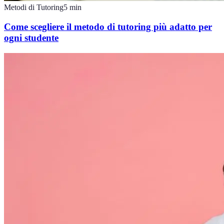
Metodi di Tutoring
5
min
Come scegliere il metodo di tutoring più adatto per
ogni studente