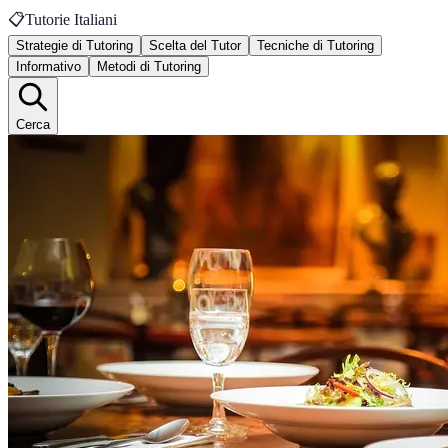
📋
Tutorie Italiani
Strategie di Tutoring
Scelta del Tutor
Tecniche di Tutoring
Informativo
Metodi di Tutoring
Cerca