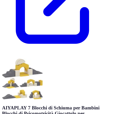
AIYAPLAY 7 Blocchi di Schiuma per Bambini
Blocchi di Psicomotricità Giocattolo per