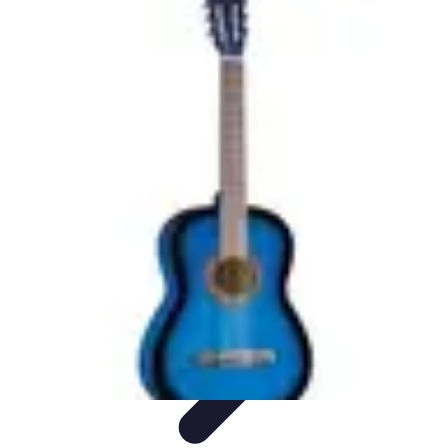
Tutorie Italiani
Tecniche di Tutoring
Strategie di Tutoring
Scelta del
Tutor
Informativo
Listicle
Tutorie Italiani