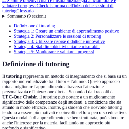
4: Stabilire obiettivi chiari e misurabili
Strategia 5: Monitorare e
valutare i progressi
Checklist prima dell'inizio delle sessioni di
tutoring
Glossario
Sommario
(
9
sezioni
)
Definizione di tutoring
Strategia 1: Creare un ambiente di apprendimento positivo
Strategia 2: Personalizzare le sessioni di tutoring
Strategia 3: Utilizzare risorse didattiche innovative
Strategia 4: Stabilire obiettivi chiari e misurabili
Strategia 5: Monitorare e valutare i progressi
Definizione di tutoring
Il
tutoring
rappresenta un metodo di insegnamento che si basa su un
rapporto individualizzato tra il tutor e l’alunno. Questo approccio
mira a migliorare l'apprendimento attraverso l'attenzione
personalizzata e l'interazione diretta. Secondo i dati raccolti da
UFC-Que Choisir
, il tutoring può portare a un miglioramento
significativo delle competenze degli studenti, a condizione che sia
attuato in modo efficace. Inoltre, gli studenti che ricevono tutoring
tendono a essere più motivati e coinvolti nel loro percorso educativo.
Questa modalità di apprendimento, se ben strutturata, può stimolare
anche l'interesse per la materia, facilitando un approccio più
profondo e significativo.