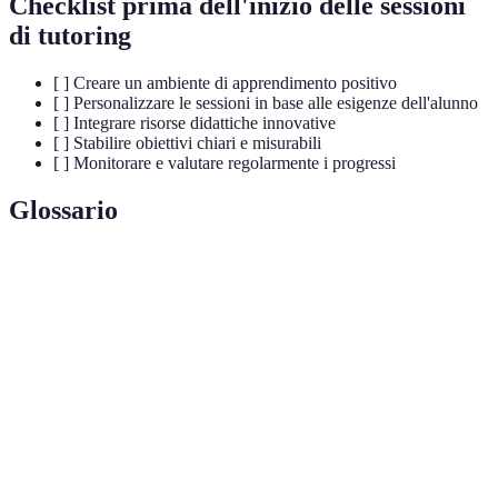
Checklist prima dell'inizio delle sessioni
di tutoring
[ ] Creare un ambiente di apprendimento positivo
[ ] Personalizzare le sessioni in base alle esigenze dell'alunno
[ ] Integrare risorse didattiche innovative
[ ] Stabilire obiettivi chiari e misurabili
[ ] Monitorare e valutare regolarmente i progressi
Glossario
Terme
Definizione
Metodo di insegnamento individualizzato per
Tutoring
migliorare l'apprendimento.
Obiettivi
Obiettivi specifici che possono essere misurati e
misurabili
valutati.
Ambientazione
Spazio in cui avviene l'insegnamento e che