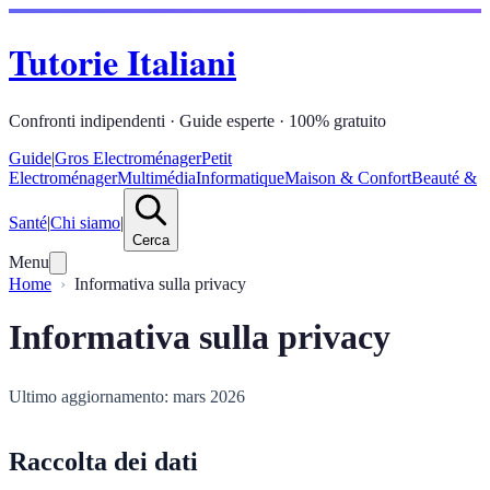
Tutorie Italiani
Confronti indipendenti · Guide esperte · 100% gratuito
Guide
|
Gros Electroménager
Petit
Electroménager
Multimédia
Informatique
Maison & Confort
Beauté &
Santé
|
Chi siamo
|
Cerca
Menu
Home
Informativa sulla privacy
Informativa sulla privacy
Ultimo aggiornamento: mars 2026
Raccolta dei dati