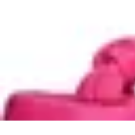
Tutorie Italiani
Tecniche di Tutoring
Strategie di Tutoring
Scelta del Tutor
Informativo
L
Tutorie Italiani