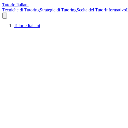
Tutorie Italiani
Tecniche di Tutoring
Strategie di Tutoring
Scelta del Tutor
Informativo
L
Tutorie Italiani