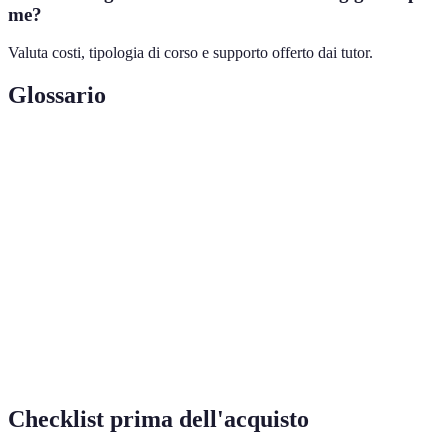
me?
Valuta costi, tipologia di corso e supporto offerto dai tutor.
Glossario
Terme
Definizione
Supporto educativo fornito per migliorare le
Tutoring
capacità di apprendimento.
Sito web o software che ospita corsi e strumenti di
Piattaforma
apprendimento.
Capacità di partecipare attivamente
Interattività
all'apprendimento piuttosto che essere passivi.
Checklist prima dell'acquisto