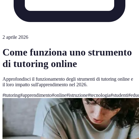
2 aprile 2026
Come funziona uno strumento
di tutoring online
Approfondisci il funzionamento degli strumenti di tutoring online e
il loro impatto sull'apprendimento nel 2026.
#
tutoring
#
apprendimento
#
online
#
istruzione
#
tecnologia
#
studenti
#
edu