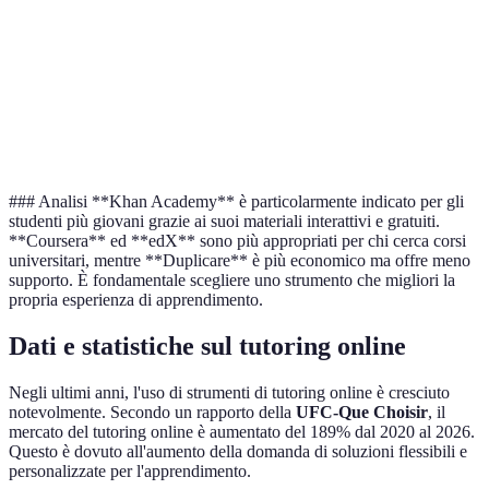
Coursera
Da 30€
Universitari
edX
Da 50€
Universitari
Duplicare
Da 10€
Video, quiz
### Analisi **Khan Academy** è particolarmente indicato per gli
studenti più giovani grazie ai suoi materiali interattivi e gratuiti.
**Coursera** ed **edX** sono più appropriati per chi cerca corsi
universitari, mentre **Duplicare** è più economico ma offre meno
supporto. È fondamentale scegliere uno strumento che migliori la
propria esperienza di apprendimento.
Dati e statistiche sul tutoring online
Negli ultimi anni, l'uso di strumenti di tutoring online è cresciuto
notevolmente. Secondo un rapporto della
UFC-Que Choisir
, il
mercato del tutoring online è aumentato del 189% dal 2020 al 2026.
Questo è dovuto all'aumento della domanda di soluzioni flessibili e
personalizzate per l'apprendimento.