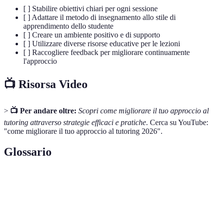
[ ] Stabilire obiettivi chiari per ogni sessione
[ ] Adattare il metodo di insegnamento allo stile di
apprendimento dello studente
[ ] Creare un ambiente positivo e di supporto
[ ] Utilizzare diverse risorse educative per le lezioni
[ ] Raccogliere feedback per migliorare continuamente
l'approccio
📺 Risorsa Video
>
📺 Per andare oltre:
Scopri come migliorare il tuo approccio al
tutoring attraverso strategie efficaci e pratiche
. Cerca su YouTube:
"come migliorare il tuo approccio al tutoring 2026".
Glossario
Terme
Definizione
Processo di insegnamento personalizzato che
Tutoring
supporta gli studenti in specifiche aree di