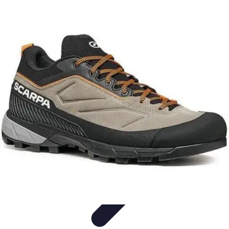
Tutorie Italiani
Tecniche di Tutoring
Strategie di Tutoring
Scelta del
Tutor
Informativo
Listicle
Tutorie Italiani