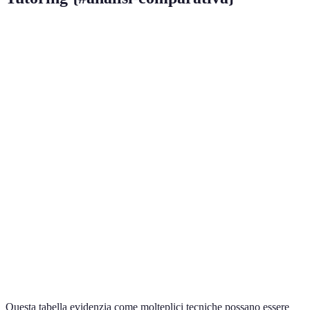
Tecnica
Vantaggi
Svantaggi
Efficacia Generale
Può
Obiettivi
Maggiore
sembrare
Alta
chiari
motivazione
rigido
Risponde ai
Metodo
Richiede
bisogni
Molto alta
adattato
tempo
individuali
Ambiente
Maggiore
Può essere
Alta
positivo
partecipazione
soggettivo
Risorse
Apprendimento
Dispendioso
Molto alta
diverse
stimolante
in tempo
Questa tabella evidenzia come molteplici tecniche possano essere