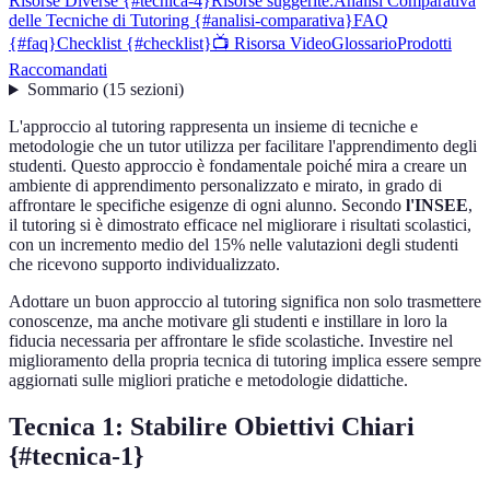
Risorse Diverse {#tecnica-4}
Risorse suggerite:
Analisi Comparativa
delle Tecniche di Tutoring {#analisi-comparativa}
FAQ
{#faq}
Checklist {#checklist}
📺 Risorsa Video
Glossario
Prodotti
Raccomandati
Sommario
(
15
sezioni
)
L'approccio al tutoring rappresenta un insieme di tecniche e
metodologie che un tutor utilizza per facilitare l'apprendimento degli
studenti. Questo approccio è fondamentale poiché mira a creare un
ambiente di apprendimento personalizzato e mirato, in grado di
affrontare le specifiche esigenze di ogni alunno. Secondo
l'INSEE
,
il tutoring si è dimostrato efficace nel migliorare i risultati scolastici,
con un incremento medio del 15% nelle valutazioni degli studenti
che ricevono supporto individualizzato.
Adottare un buon approccio al tutoring significa non solo trasmettere
conoscenze, ma anche motivare gli studenti e instillare in loro la
fiducia necessaria per affrontare le sfide scolastiche. Investire nel
miglioramento della propria tecnica di tutoring implica essere sempre
aggiornati sulle migliori pratiche e metodologie didattiche.
Tecnica 1: Stabilire Obiettivi Chiari
{#tecnica-1}