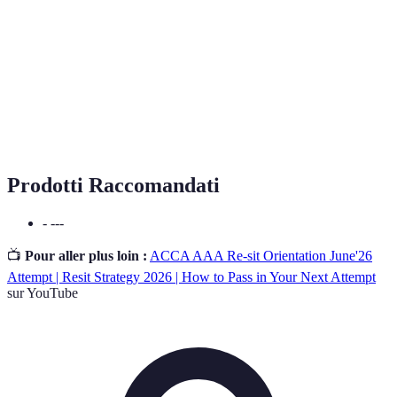
studio.
Stile di
Preferenza individuale nel modo in cui una
apprendimento
persona acquisisce ed elabora le informazioni.
Rinforzo
Tecnica educativa che premia comportamenti
positivo
desiderati per incoraggiarli.
Prodotti Raccomandati
- ---
📺
Pour aller plus loin :
ACCA AAA Re-sit Orientation June'26
Attempt | Resit Strategy 2026 | How to Pass in Your Next Attempt
sur YouTube