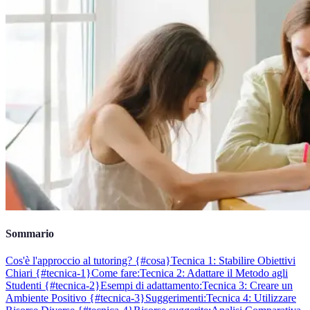
Sommario
Cos'è l'approccio al tutoring? {#cosa}
Tecnica 1: Stabilire Obiettivi
Chiari {#tecnica-1}
Come fare:
Tecnica 2: Adattare il Metodo agli
Studenti {#tecnica-2}
Esempi di adattamento:
Tecnica 3: Creare un
Ambiente Positivo {#tecnica-3}
Suggerimenti:
Tecnica 4: Utilizzare