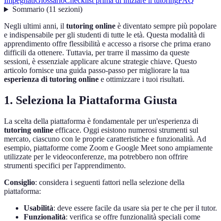
Impegnati
Glossario
Checklist prima di iniziare il tutoring
FAQ
Sommario
(
11
sezioni
)
Negli ultimi anni, il
tutoring online
è diventato sempre più popolare
e indispensabile per gli studenti di tutte le età. Questa modalità di
apprendimento offre flessibilità e accesso a risorse che prima erano
difficili da ottenere. Tuttavia, per trarre il massimo da queste
sessioni, è essenziale applicare alcune strategie chiave. Questo
articolo fornisce una guida passo-passo per migliorare la tua
esperienza di tutoring online
e ottimizzare i tuoi risultati.
1. Seleziona la Piattaforma Giusta
La scelta della piattaforma è fondamentale per un'esperienza di
tutoring online
efficace. Oggi esistono numerosi strumenti sul
mercato, ciascuno con le proprie caratteristiche e funzionalità. Ad
esempio, piattaforme come Zoom e Google Meet sono ampiamente
utilizzate per le videoconferenze, ma potrebbero non offrire
strumenti specifici per l'apprendimento.
Consiglio
: considera i seguenti fattori nella selezione della
piattaforma:
Usabilità
: deve essere facile da usare sia per te che per il tutor.
Funzionalità
: verifica se offre funzionalità speciali come