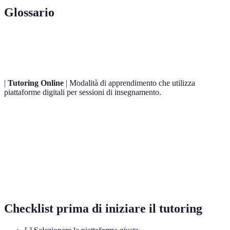
Glossario
Terme
Definizione
|
Tutoring Online
| Modalità di apprendimento che utilizza
piattaforme digitali per sessioni di insegnamento.
Piattaforma di
Strumento utilizzato per facilitare il
tutoring
Studio
online
e le comunicazioni tra tutor e studenti.
Materiali aggiuntivi che supportano
Risorse
l'apprendimento, come video, articoli e esercizi
Supplementari
pratici.
Checklist prima di iniziare il tutoring