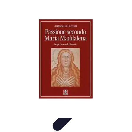
Tutorie Italiani
Tecniche di Tutoring
Strategie di Tutoring
Scelta del
Tutor
Informativo
Listicle
Tutorie Italiani