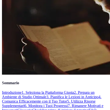
Sommario
Introduzione
1. Seleziona la Piattaforma Giusta
2. Prepara un
Ambiente di Studio Ottimale
3. Pianifica le Lezioni in Anticipo
4.
Comunica Efficacemente con il Tuo Tutor
5. Utilizza Risorse
Supplementari
6. Monitora i Tuoi Progressi
7. Rimanere Motivati e