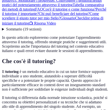
positivo
5. Monitorare i progressi
6. Coinvolgere i genitori
Esempi
pratici del potenziamento attraverso il tutoring
Tabella comparativa
dei metodi di tutoring
FAQ
Cos'è il tutoring e come funziona?
Perché
il tutoring è importante?
Chi può beneficiare del tutoring?
Come
scegliere il giusto tutor per mio figlio?
Glossario
Checklist prima di
iniziare il tutoring
📺 Risorsa Video
Sommario
(
19
sezioni
)
In questo articolo esploreremo come potenziare l'apprendimento
attraverso il tutoring, offrendo strategie pratiche e suggerimenti utili.
Scopriremo anche l'importanza del tutoring nel contesto educativo
italiano e quali errori evitare durante le sessioni di apprendimento.
Che cos'è il tutoring?
Il
tutoring
è un metodo educativo in cui un tutor fornisce supporto
individuale a uno studente, aiutandolo a superare difficoltà
specifiche e a potenziare le proprie capacità. Questo approccio è
particolarmente efficace in contesti dove un insegnamento standard
non è sufficiente per soddisfare le esigenze individuali degli studenti.
Il tutoring si differenzia dalla normale istruzione scolastica, poiché si
concentra su obiettivi personalizzati e su tecniche che si adattano
allo stile di apprendimento del singolo studente. Ad esempio, un