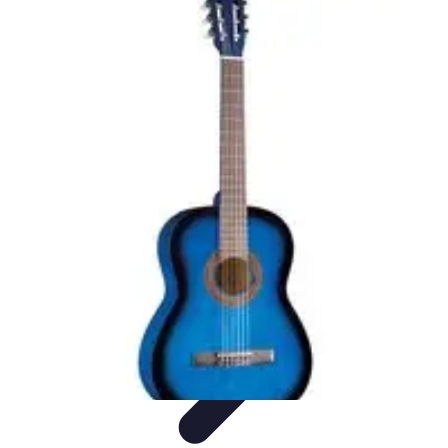
Tutorie Italiani
Tecniche di Tutoring
Strategie di Tutoring
Scelta del
Tutor
Informativo
Listicle
Tutorie Italiani