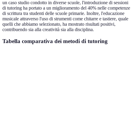
un caso studio condotto in diverse scuole, l'introduzione di sessioni
di tutoring ha portato a un miglioramento del 40% nelle competenze
di scrittura tra studenti delle scuole primarie. Inoltre, l'educazione
musicale attraverso l'uso di strumenti come chitarre e tastiere, quale
quelli che abbiamo selezionato, ha mostrato risultati positivi,
contribuendo sia alla creatività sia alla disciplina.
Tabella comparativa dei metodi di tutoring
Metodo
Vantaggi
Svantaggi
Applicabilità
Tutor in
Interazione
Richiede
Ottimo per il
presenza
diretta
logistica
recupero
Meno
Perfetto per
Tutor
Flessibilità e
interazione
materie
online
accessibilità
personale
specifiche
Tutor
Maggiore
Necessità di
Ideale per
auto-
autonomia
autodisciplina
studenti motivati
diretto