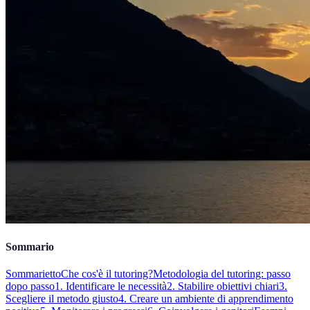
Sommario
Sommarietto
Che cos'è il tutoring?
Metodologia del tutoring: passo
dopo passo
1. Identificare le necessità
2. Stabilire obiettivi chiari
3.
Scegliere il metodo giusto
4. Creare un ambiente di apprendimento