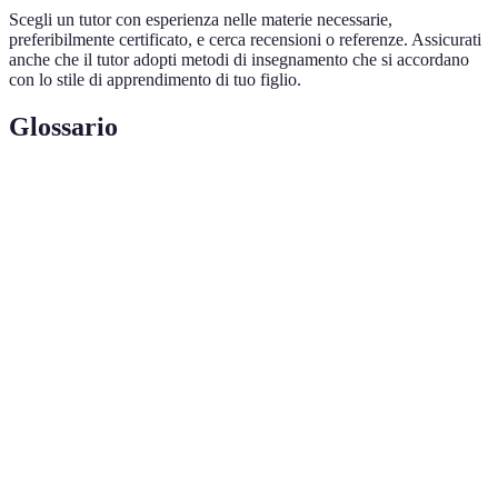
Scegli un tutor con esperienza nelle materie necessarie,
preferibilmente certificato, e cerca recensioni o referenze. Assicurati
anche che il tutor adopti metodi di insegnamento che si accordano
con lo stile di apprendimento di tuo figlio.
Glossario
Terme
Definizione
Metodo educativo in cui un tutor fornisce
supporto individuale a uno studente,
Tutoring
personalizzando l'insegnamento in base alle
esigenze del singolo.
Tecniche utilizzate dai tutor per comunicare
Metodi di
contenuti e facilitare l'apprendimento. Possono
insegnamento
variare da approcci visivi a interattivi.
Commenti e suggerimenti forniti da tutor o
Feedback
genitori per migliorare l'apprendimento e