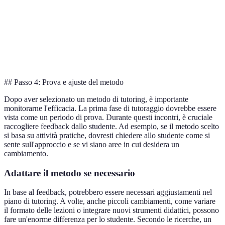
Richiede
Supporto e
Studenti a
tempo per
Mentoring
guida a lungo
lungo
costruire
termine
termine
fiducia
## Passo 4: Prova e ajuste del metodo
Dopo aver selezionato un metodo di tutoring, è importante
monitorarne l'efficacia. La prima fase di tutoraggio dovrebbe essere
vista come un periodo di prova. Durante questi incontri, è cruciale
raccogliere feedback dallo studente. Ad esempio, se il metodo scelto
si basa su attività pratiche, dovresti chiedere allo studente come si
sente sull'approccio e se vi siano aree in cui desidera un
cambiamento.
Adattare il metodo se necessario
In base al feedback, potrebbero essere necessari aggiustamenti nel
piano di tutoring. A volte, anche piccoli cambiamenti, come variare
il formato delle lezioni o integrare nuovi strumenti didattici, possono
fare un'enorme differenza per lo studente. Secondo le ricerche, un