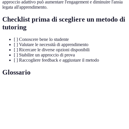
approccio adattivo può aumentare l'engagement e diminuire l'ansia
legata all'apprendimento.
Checklist prima di scegliere un metodo di
tutoring
[ ] Conoscere bene lo studente
[ ] Valutare le necessità di apprendimento
[ ] Ricercare le diverse opzioni disponibili
[ ] Stabilire un approccio di prova
[ ] Raccogliere feedback e aggiustare il metodo
Glossario
Terme
Definizione
Metodo di
Approccio personalizzato per migliorare le
tutoring
capacità educative di uno studente.
Individuo che fornisce supporto e guida
Tutor
educazionali agli studenti.