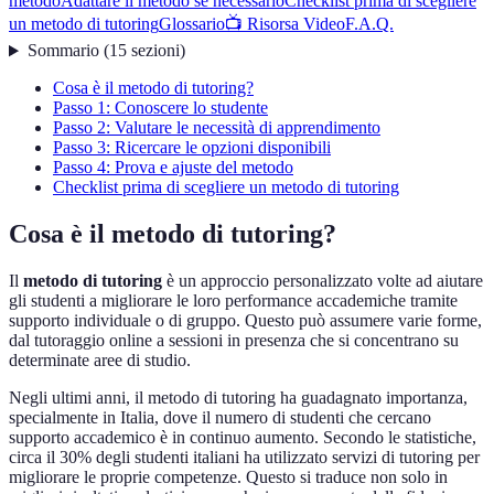
metodo
Adattare il metodo se necessario
Checklist prima di scegliere
un metodo di tutoring
Glossario
📺 Risorsa Video
F.A.Q.
Sommario
(
15
sezioni
)
Cosa è il metodo di tutoring?
Passo 1: Conoscere lo studente
Passo 2: Valutare le necessità di apprendimento
Passo 3: Ricercare le opzioni disponibili
Passo 4: Prova e ajuste del metodo
Checklist prima di scegliere un metodo di tutoring
Cosa è il metodo di tutoring?
Il
metodo di tutoring
è un approccio personalizzato volte ad aiutare
gli studenti a migliorare le loro performance accademiche tramite
supporto individuale o di gruppo. Questo può assumere varie forme,
dal tutoraggio online a sessioni in presenza che si concentrano su
determinate aree di studio.
Negli ultimi anni, il metodo di tutoring ha guadagnato importanza,
specialmente in Italia, dove il numero di studenti che cercano
supporto accademico è in continuo aumento. Secondo le statistiche,
circa il 30% degli studenti italiani ha utilizzato servizi di tutoring per
migliorare le proprie competenze. Questo si traduce non solo in