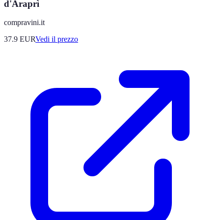
d'Araprì
compravini.it
37.9
EUR
Vedi il prezzo