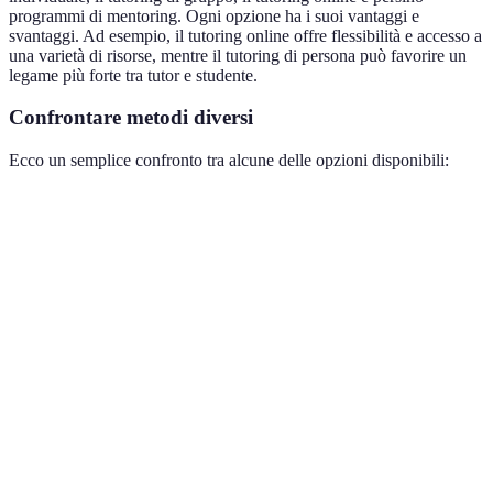
programmi di mentoring. Ogni opzione ha i suoi vantaggi e
svantaggi. Ad esempio, il tutoring online offre flessibilità e accesso a
una varietà di risorse, mentre il tutoring di persona può favorire un
legame più forte tra tutor e studente.
Confrontare metodi diversi
Ecco un semplice confronto tra alcune delle opzioni disponibili:
Metodo
Vantaggi
Svantaggi
Ideal per
Approccio
Può essere
Studenti in
Individuale
personalizzato
costoso
difficoltà
Maggiore
Minore
Studenti
Di gruppo
interazione
attenzione
collaborativi
sociale
individuale
Flessibilità e
Difficoltà nel
Studenti
Online
accesso a
mantenere
autonomi
risorse ampie
l'attenzione