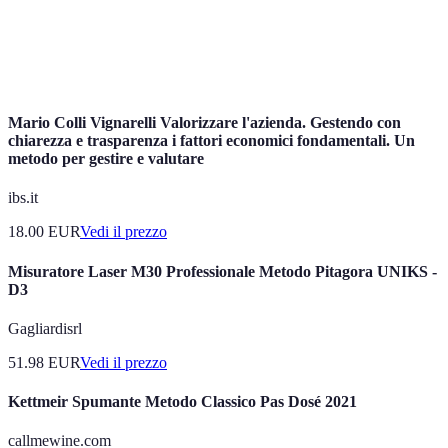
Apprendimento
Approccio che modifica la strategia educativa
adattivo
in base ai bisogni dello studente.
Mario Colli Vignarelli Valorizzare l'azienda. Gestendo con
chiarezza e trasparenza i fattori economici fondamentali. Un
metodo per gestire e valutare
ibs.it
18.00
EUR
Vedi il prezzo
Misuratore Laser M30 Professionale Metodo Pitagora UNIKS -
D3
Gagliardisrl
51.98
EUR
Vedi il prezzo
Kettmeir Spumante Metodo Classico Pas Dosé 2021
callmewine.com