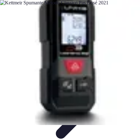
Tutorie Italiani
Tecniche di Tutoring
Strategie di Tutoring
Scelta del
Tutor
Informativo
Listicle
Tutorie Italiani