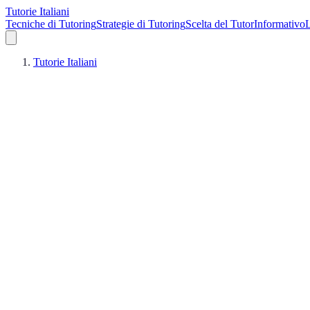
Tutorie Italiani
Tecniche di Tutoring
Strategie di Tutoring
Scelta del Tutor
Informativo
L
Tutorie Italiani