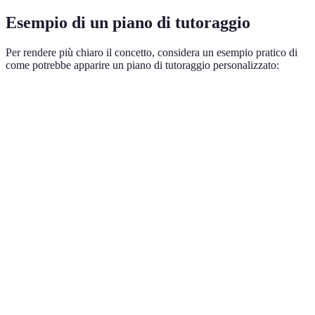
Esempio di un piano di tutoraggio
Per rendere più chiaro il concetto, considera un esempio pratico di
come potrebbe apparire un piano di tutoraggio personalizzato:
Obiettivo
Attività
Risorse
Scadenza
Aumentare la
Letture
Libri di
4
comprensione
guidate con
testo e
settimane
della lettura
discussione
articoli
Migliorare le
Esercizi
Software
6
abilità
pratici e
educativo
settimane
matematiche
giochi
Sviluppare
Programmi
Scrittura di
8
competenze di
di scrittura
saggi brevi
settimane
scrittura
online