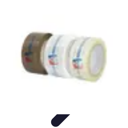
Tutorie Italiani
Tecniche di Tutoring
Strategie di Tutoring
Scelta del
Tutor
Informativo
Listicle
Tutorie Italiani