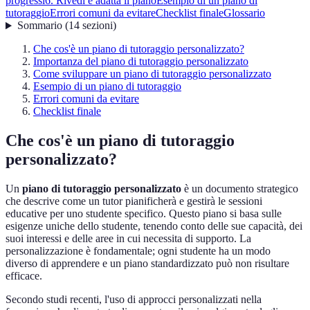
progressi
6. Rivedi e adatta il piano
Esempio di un piano di
tutoraggio
Errori comuni da evitare
Checklist finale
Glossario
Sommario
(
14
sezioni
)
Che cos'è un piano di tutoraggio personalizzato?
Importanza del piano di tutoraggio personalizzato
Come sviluppare un piano di tutoraggio personalizzato
Esempio di un piano di tutoraggio
Errori comuni da evitare
Checklist finale
Che cos'è un piano di tutoraggio
personalizzato?
Un
piano di tutoraggio personalizzato
è un documento strategico
che descrive come un tutor pianificherà e gestirà le sessioni
educative per uno studente specifico. Questo piano si basa sulle
esigenze uniche dello studente, tenendo conto delle sue capacità, dei
suoi interessi e delle aree in cui necessita di supporto. La
personalizzazione è fondamentale; ogni studente ha un modo
diverso di apprendere e un piano standardizzato può non risultare
efficace.
Secondo studi recenti, l'uso di approcci personalizzati nella