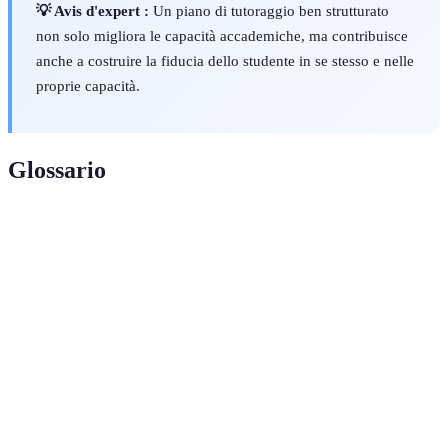
💡 Avis d'expert :
Un piano di tutoraggio ben strutturato
non solo migliora le capacità accademiche, ma contribuisce
anche a costruire la fiducia dello studente in se stesso e nelle
proprie capacità.
Glossario
Termini
Definizione
Piano di
Documento che descrive come un tutor gestisce le
tutoraggio
sessioni per uno studente specifico.
Obiettivi
Obiettivi specifici, misurabili, raggiungibili,
SMART
realistici, e temporali da fissare nel piano.
Commenti e valutazioni sui progressi dello studente
Feedback
nel piano di tutoraggio.