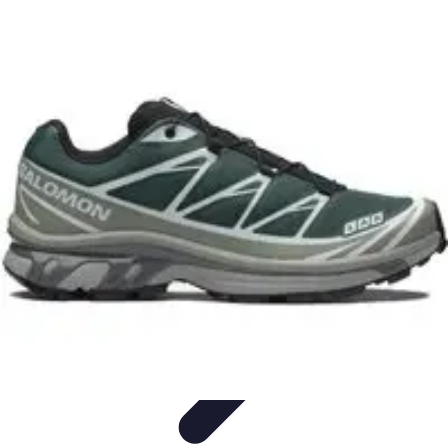
Tutorie Italiani
Tecniche di Tutoring
Strategie di Tutoring
Scelta del
Tutor
Informativo
Listicle
Tutorie Italiani