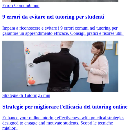
Errori Comuni
6
min
9 errori da evitare nel tutoring per studenti
Impara a riconoscere e evitare i 9 errori comuni nel tutoring per
garantire un apprendimento efficace. Consigli pratici e risorse utili.
Strategie di Tutoring
5
min
Strategie per migliorare l'efficacia del tutoring online
Enhance your online tutoring effectiveness with practical strategies
designed to engage and motivate students. Scopri le tecniche
migliori.