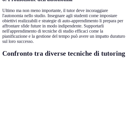
Ultimo ma non meno importante, il tutor deve incoraggiare
l'autonomia nello studio. Insegnare agli studenti come impostare
obiettivi realizzabili e strategie di auto-apprendimento li prepara per
affrontare sfide future in modo indipendente. Supportarli
nell'apprendimento di tecniche di studio efficaci come la
pianificazione e la gestione del tempo può avere un impatto duraturo
sul loro successo.
Confronto tra diverse tecniche di tutoring
Tecnica
Vantaggi
Svantaggi
Utilizzo idea
Può risultare
Trasmissione
Raccomandat
noiosa e
Lezione diretta
chiara delle
per argomenti
poco
informazioni
nuovi
interattiva
Richiede
Maggiore
Per concetti
Apprendimento
tempo e
coinvolgimento
complessi o
attivo
preparazione