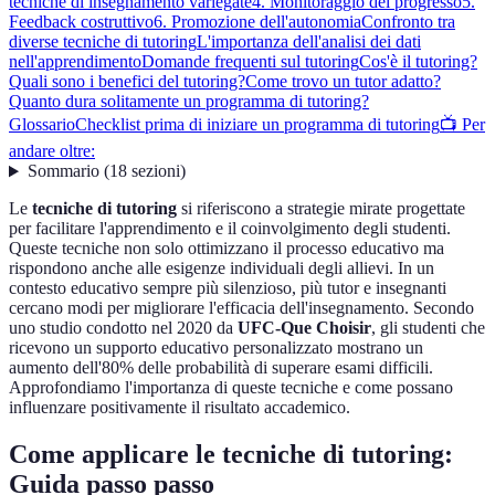
tecniche di insegnamento variegate
4. Monitoraggio del progresso
5.
Feedback costruttivo
6. Promozione dell'autonomia
Confronto tra
diverse tecniche di tutoring
L'importanza dell'analisi dei dati
nell'apprendimento
Domande frequenti sul tutoring
Cos'è il tutoring?
Quali sono i benefici del tutoring?
Come trovo un tutor adatto?
Quanto dura solitamente un programma di tutoring?
Glossario
Checklist prima di iniziare un programma di tutoring
📺 Per
andare oltre:
Sommario
(
18
sezioni
)
Le
tecniche di tutoring
si riferiscono a strategie mirate progettate
per facilitare l'apprendimento e il coinvolgimento degli studenti.
Queste tecniche non solo ottimizzano il processo educativo ma
rispondono anche alle esigenze individuali degli allievi. In un
contesto educativo sempre più silenzioso, più tutor e insegnanti
cercano modi per migliorare l'efficacia dell'insegnamento. Secondo
uno studio condotto nel 2020 da
UFC-Que Choisir
, gli studenti che
ricevono un supporto educativo personalizzato mostrano un
aumento dell'80% delle probabilità di superare esami difficili.
Approfondiamo l'importanza di queste tecniche e come possano
influenzare positivamente il risultato accademico.
Come applicare le tecniche di tutoring:
Guida passo passo