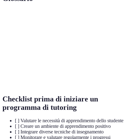
Terme
Definizione
Insegnamento personalizzato e mirato per
Tutoring
migliorare le competenze di uno studente.
Apprendimento
Metodo didattico che coinvolge direttamente
attivo
gli studenti nel processo di apprendimento.
Flipped
Tecnica didattica in cui gli studenti studiano il
Classroom
materiale a casa e approfondiscono in aula.
Checklist prima di iniziare un
programma di tutoring
[ ] Valutare le necessità di apprendimento dello studente
[ ] Creare un ambiente di apprendimento positivo
[ ] Integrare diverse tecniche di insegnamento
[ ] Monitorare e valutare regolarmente i progressi