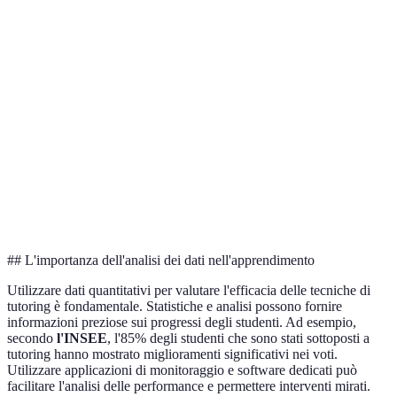
e comprensione
pratici
extra
In piccoli
Condivisione
Apprendimento
Non sempre
gruppi o
di diverse
peer-to-peer
strutturato
attività di
prospettive
classe
Per studenti
Flessibilità e
Difficoltà di
lontani o in
Online tutoring
accesso
creare
situazioni
illimitato
relazioni
particolari
## L'importanza dell'analisi dei dati nell'apprendimento
Utilizzare dati quantitativi per valutare l'efficacia delle tecniche di
tutoring è fondamentale. Statistiche e analisi possono fornire
informazioni preziose sui progressi degli studenti. Ad esempio,
secondo
l'INSEE
, l'85% degli studenti che sono stati sottoposti a
tutoring hanno mostrato miglioramenti significativi nei voti.
Utilizzare applicazioni di monitoraggio e software dedicati può
facilitare l'analisi delle performance e permettere interventi mirati.