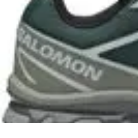
Tutorie Italiani
Tecniche di Tutoring
Strategie di Tutoring
Scelta del Tutor
Informativo
L
Tutorie Italiani