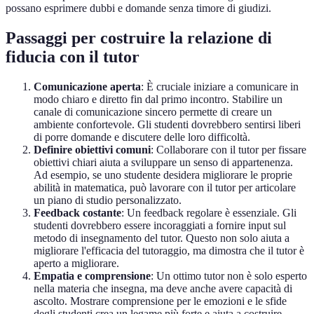
possano esprimere dubbi e domande senza timore di giudizi.
Passaggi per costruire la relazione di
fiducia con il tutor
Comunicazione aperta
: È cruciale iniziare a comunicare in
modo chiaro e diretto fin dal primo incontro. Stabilire un
canale di comunicazione sincero permette di creare un
ambiente confortevole. Gli studenti dovrebbero sentirsi liberi
di porre domande e discutere delle loro difficoltà.
Definire obiettivi comuni
: Collaborare con il tutor per fissare
obiettivi chiari aiuta a sviluppare un senso di appartenenza.
Ad esempio, se uno studente desidera migliorare le proprie
abilità in matematica, può lavorare con il tutor per articolare
un piano di studio personalizzato.
Feedback costante
: Un feedback regolare è essenziale. Gli
studenti dovrebbero essere incoraggiati a fornire input sul
metodo di insegnamento del tutor. Questo non solo aiuta a
migliorare l'efficacia del tutoraggio, ma dimostra che il tutor è
aperto a migliorare.
Empatia e comprensione
: Un ottimo tutor non è solo esperto
nella materia che insegna, ma deve anche avere capacità di
ascolto. Mostrare comprensione per le emozioni e le sfide
degli studenti crea un legame più forte e aiuta a costruire