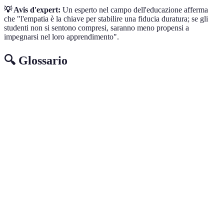
💡 Avis d'expert:
Un esperto nel campo dell'educazione afferma
che "l'empatia è la chiave per stabilire una fiducia duratura; se gli
studenti non si sentono compresi, saranno meno propensi a
impegnarsi nel loro apprendimento".
🔍 Glossario
Terme
Definizione
Professionista che aiuta lo studente a migliorare le
Tutor
proprie abilità attraverso l'insegnamento
personalizzato.
Informazioni e commenti forniti sul lavoro o la
Feedback
performance per migliorare ulteriormente.
Capacità di comprendere e condividere i sentimenti
Empatia
degli altri.