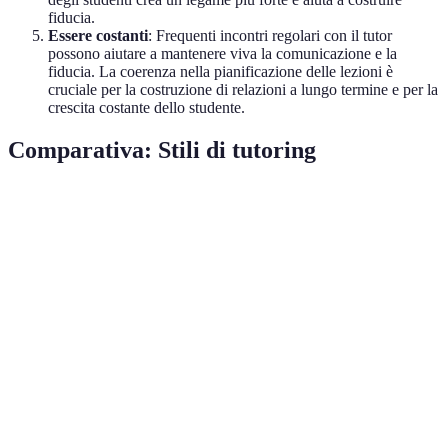
fiducia.
Essere costanti
: Frequenti incontri regolari con il tutor
possono aiutare a mantenere viva la comunicazione e la
fiducia. La coerenza nella pianificazione delle lezioni è
cruciale per la costruzione di relazioni a lungo termine e per la
crescita costante dello studente.
Comparativa: Stili di tutoring
Aspetto
Tutor Tradizionale
Tutor Online
Tutor Pee
Interazione
Limitata
Moderata
Alta
Flessibilità
Bassa
Alta
Alta
Adattabilità
Limitata
Alta
Alta