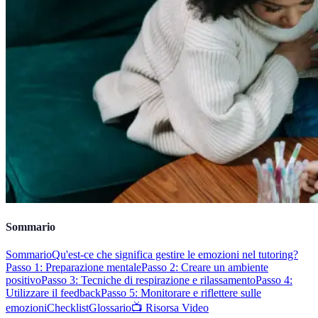
Sommario
Sommario
Qu'est-ce che significa gestire le emozioni nel tutoring?
Passo 1: Preparazione mentale
Passo 2: Creare un ambiente
positivo
Passo 3: Tecniche di respirazione e rilassamento
Passo 4:
Utilizzare il feedback
Passo 5: Monitorare e riflettere sulle
emozioni
Checklist
Glossario
📺 Risorsa Video