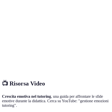
Terme
Definizione
Gestione
Capacità di riconoscere, comprendere e regolare le
delle
proprie emozioni e quelle altrui in contesti sociali
emozioni
come l'istruzione.
Commenti dati sugli aspetti positivi e negativi di
Feedback
una performance, miranti a migliorare le capacità e
costruttivo
le emozioni coinvolte.
La capacità di identificare, comprendere e gestire le
Intelligenza
emozioni proprie e degli altri per migliorare le
emotiva
relazioni interpersonali.
📺 Risorsa Video
Crescita emotiva nel tutoring
, una guida per affrontare le sfide
emotive durante la didattica. Cerca su YouTube: "gestione emozioni
tutoring".