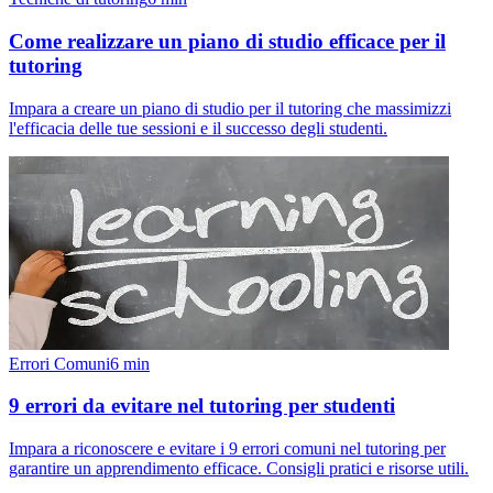
Come realizzare un piano di studio efficace per il
tutoring
Impara a creare un piano di studio per il tutoring che massimizzi
l'efficacia delle tue sessioni e il successo degli studenti.
Errori Comuni
6
min
9 errori da evitare nel tutoring per studenti
Impara a riconoscere e evitare i 9 errori comuni nel tutoring per
garantire un apprendimento efficace. Consigli pratici e risorse utili.