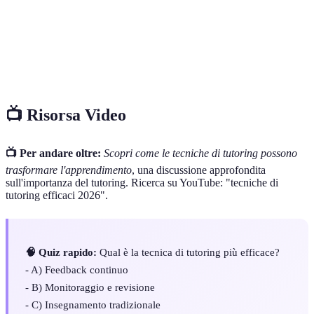
Adattamento del metodo didattico alle
Personalizzazione
esigenze specifiche dello studente.
Tecnologia
Strumenti digitali utilizzati per facilitare il
educativa
processo di apprendimento.
📺 Risorsa Video
📺 Per andare oltre:
Scopri come le tecniche di tutoring possono
trasformare l'apprendimento
, una discussione approfondita
sull'importanza del tutoring. Ricerca su YouTube: "tecniche di
tutoring efficaci 2026".
🧠 Quiz rapido:
Qual è la tecnica di tutoring più efficace?
- A) Feedback continuo
- B) Monitoraggio e revisione
- C) Insegnamento tradizionale