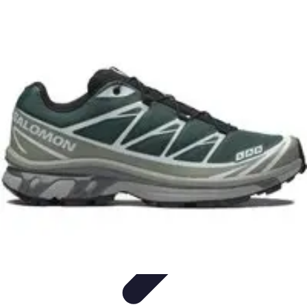
Tutorie Italiani
Tecniche di Tutoring
Strategie di Tutoring
Scelta del
Tutor
Informativo
Listicle
Tutorie Italiani