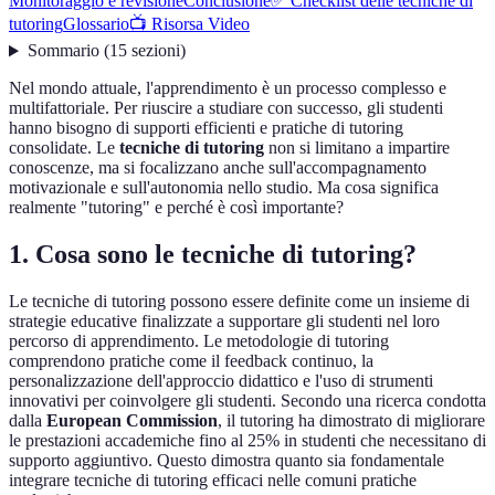
Monitoraggio e revisione
Conclusione
✅ Checklist delle tecniche di
tutoring
Glossario
📺 Risorsa Video
Sommario
(
15
sezioni
)
Nel mondo attuale, l'apprendimento è un processo complesso e
multifattoriale. Per riuscire a studiare con successo, gli studenti
hanno bisogno di supporti efficienti e pratiche di tutoring
consolidate. Le
tecniche di tutoring
non si limitano a impartire
conoscenze, ma si focalizzano anche sull'accompagnamento
motivazionale e sull'autonomia nello studio. Ma cosa significa
realmente "tutoring" e perché è così importante?
1. Cosa sono le tecniche di tutoring?
Le tecniche di tutoring possono essere definite come un insieme di
strategie educative finalizzate a supportare gli studenti nel loro
percorso di apprendimento. Le metodologie di tutoring
comprendono pratiche come il feedback continuo, la
personalizzazione dell'approccio didattico e l'uso di strumenti
innovativi per coinvolgere gli studenti. Secondo una ricerca condotta
dalla
European Commission
, il tutoring ha dimostrato di migliorare
le prestazioni accademiche fino al 25% in studenti che necessitano di
supporto aggiuntivo. Questo dimostra quanto sia fondamentale
integrare tecniche di tutoring efficaci nelle comuni pratiche