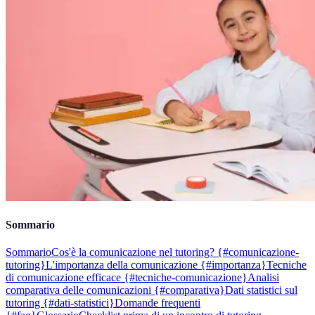
Sommario
Sommario
Cos'è la comunicazione nel tutoring? {#comunicazione-
tutoring}
L'importanza della comunicazione {#importanza}
Tecniche
di comunicazione efficace {#tecniche-comunicazione}
Analisi
comparativa delle comunicazioni {#comparativa}
Dati statistici sul
tutoring {#dati-statistici}
Domande frequenti