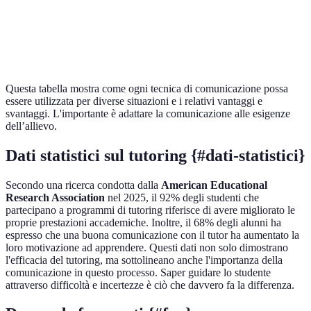
Può
Chiarisce i
Du
Riformulazione
sembrare
concetti
te
ripetitivo
Questa tabella mostra come ogni tecnica di comunicazione possa
essere utilizzata per diverse situazioni e i relativi vantaggi e
svantaggi. L'importante è adattare la comunicazione alle esigenze
dell’allievo.
Dati statistici sul tutoring {#dati-statistici}
Secondo una ricerca condotta dalla
American Educational
Research Association
nel 2025, il 92% degli studenti che
partecipano a programmi di tutoring riferisce di avere migliorato le
proprie prestazioni accademiche. Inoltre, il 68% degli alunni ha
espresso che una buona comunicazione con il tutor ha aumentato la
loro motivazione ad apprendere. Questi dati non solo dimostrano
l'efficacia del tutoring, ma sottolineano anche l'importanza della
comunicazione in questo processo. Saper guidare lo studente
attraverso difficoltà e incertezze è ciò che davvero fa la differenza.