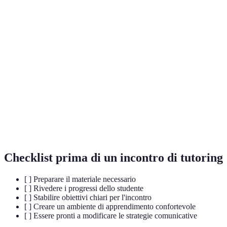
Terme
Definizione
Insieme delle interazioni verbali e non verbali
Comunicazione
nel tutoring.
Tecnica in cui il tutor presta attenzione totale
Ascolto attivo
all’allievo.
Risposte fornite dal tutor sugli sforzi e le
Feed-back
prestazioni dello studente.
Checklist prima di un incontro di tutoring
[ ] Preparare il materiale necessario
[ ] Rivedere i progressi dello studente
[ ] Stabilire obiettivi chiari per l'incontro
[ ] Creare un ambiente di apprendimento confortevole
[ ] Essere pronti a modificare le strategie comunicative