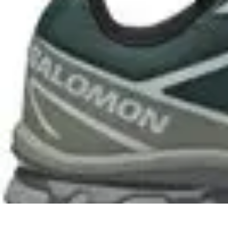
Tutorie Italiani
Tecniche di Tutoring
Strategie di Tutoring
Scelta del Tutor
Informativo
L
Tutorie Italiani