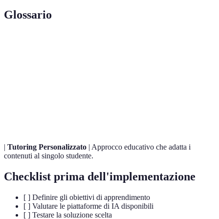
Glossario
Terme
Definizione
Intelligenza
Capacità di un software di eseguire compiti che
Artificiale
richiederebbero intelligenza umana.
Machine
Sottocampo dell'IA che permette ai sistemi di
Learning
apprendere dai dati e migliorare le prestazioni.
|
Tutoring Personalizzato
| Approcco educativo che adatta i
contenuti al singolo studente.
Checklist prima dell'implementazione
[ ] Definire gli obiettivi di apprendimento
[ ] Valutare le piattaforme di IA disponibili
[ ] Testare la soluzione scelta