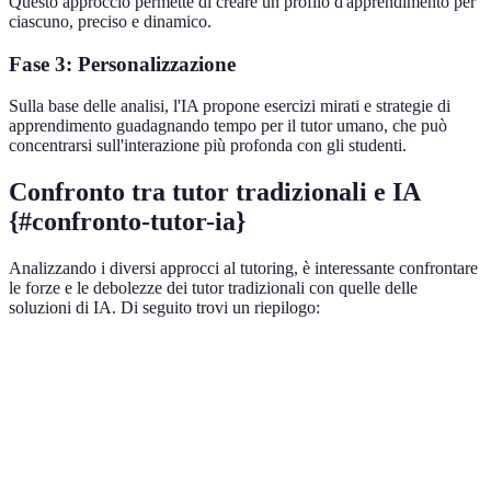
Questo approccio permette di creare un profilo d'apprendimento per
ciascuno, preciso e dinamico.
Fase 3: Personalizzazione
Sulla base delle analisi, l'IA propone esercizi mirati e strategie di
apprendimento guadagnando tempo per il tutor umano, che può
concentrarsi sull'interazione più profonda con gli studenti.
Confronto tra tutor tradizionali e IA
{#confronto-tutor-ia}
Analizzando i diversi approcci al tutoring, è interessante confrontare
le forze e le debolezze dei tutor tradizionali con quelle delle
soluzioni di IA. Di seguito trovi un riepilogo:
Critère
Tutor Tradizionali
Tutor AI
Verdict
Sempre
Accessibilità
Limitata nel tempo
IA
disponibile