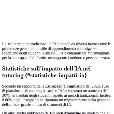
Personalizzazione
Limitata
Alta
IA
Feedback
Lento
Immediato
IA
immediato
Empatia
Alta
Bassa
Tradizio
La scelta tra tutor tradizionali e IA dipende da diversi fattori come le
preferenze personali, lo stile di apprendimento e le esigenze
specifiche degli studenti. Tuttavia, l'IA è chiaramente avvantaggiata
per la sua capacità di fornire un supporto continuo e personalizzato.
Statistiche sull'impatto dell'IA nel
tutoring {#statistiche-impatti-ia}
Secondo un rapporto della
European Commission
del 2026, l'uso
di piattaforme di tutoring basate su IA ha mostrato un aumento del
30% nei risultati degli studenti rispetto ai metodi tradizionali. Inoltre,
il 80% degli insegnanti ha riportato un miglioramento nella gestione
della classe grazie all'uso di strumenti di IA.
Un altro studio pubblicato da
EdTech Magazine
ha rivelato che gli