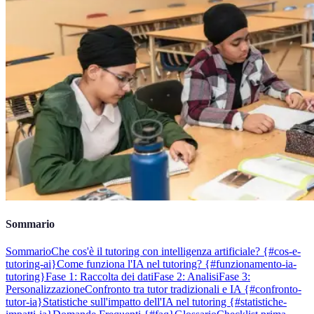
Sommario
Sommario
Che cos'è il tutoring con intelligenza artificiale? {#cos-e-
tutoring-ai}
Come funziona l'IA nel tutoring? {#funzionamento-ia-
tutoring}
Fase 1: Raccolta dei dati
Fase 2: Analisi
Fase 3:
Personalizzazione
Confronto tra tutor tradizionali e IA {#confronto-
tutor-ia}
Statistiche sull'impatto dell'IA nel tutoring {#statistiche-