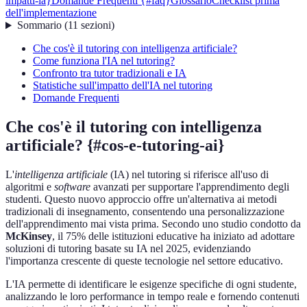
impatti-ia}
Domande Frequenti {#faq}
Glossario
Checklist prima
dell'implementazione
Sommario
(
11
sezioni
)
Che cos'è il tutoring con intelligenza artificiale?
Come funziona l'IA nel tutoring?
Confronto tra tutor tradizionali e IA
Statistiche sull'impatto dell'IA nel tutoring
Domande Frequenti
Che cos'è il tutoring con intelligenza
artificiale? {#cos-e-tutoring-ai}
L'
intelligenza artificiale
(IA) nel tutoring si riferisce all'uso di
algoritmi e
software
avanzati per supportare l'apprendimento degli
studenti. Questo nuovo approccio offre un'alternativa ai metodi
tradizionali di insegnamento, consentendo una personalizzazione
dell'apprendimento mai vista prima. Secondo uno studio condotto da
McKinsey
, il 75% delle istituzioni educative ha iniziato ad adottare
soluzioni di tutoring basate su IA nel 2025, evidenziando
l'importanza crescente di queste tecnologie nel settore educativo.
L'IA permette di identificare le esigenze specifiche di ogni studente,
analizzando le loro performance in tempo reale e fornendo contenuti