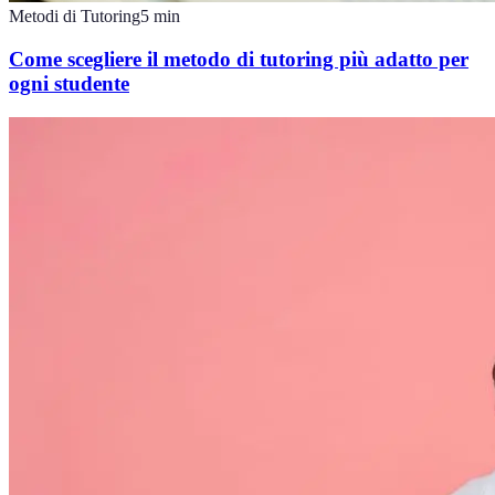
Metodi di Tutoring
5
min
Come scegliere il metodo di tutoring più adatto per
ogni studente