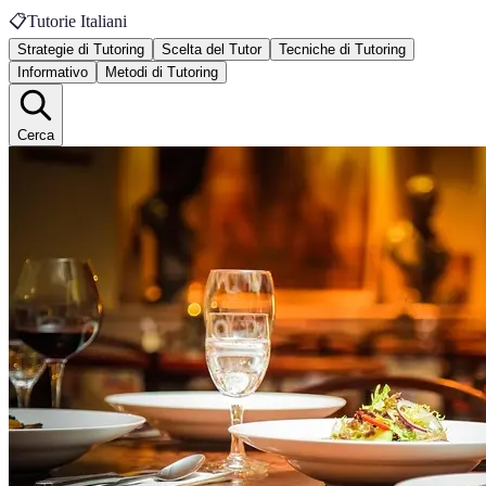
📋
Tutorie Italiani
Strategie di Tutoring
Scelta del Tutor
Tecniche di Tutoring
Informativo
Metodi di Tutoring
Cerca