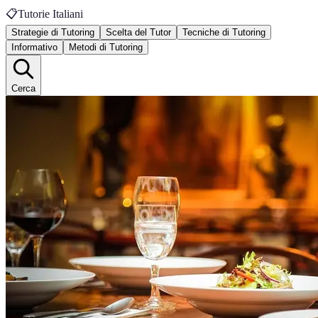
📋
Tutorie Italiani
Strategie di Tutoring
Scelta del Tutor
Tecniche di Tutoring
Informativo
Metodi di Tutoring
Cerca